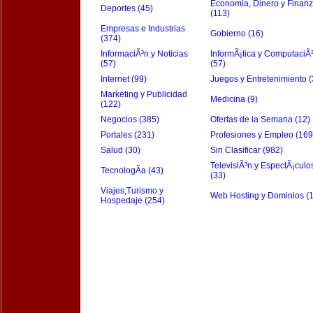
Economia, Dinero y Finan
Deportes (45)
(113)
Empresas e Industrias
Gobierno (16)
(374)
InformaciÃ³n y Noticias
InformÃ¡tica y ComputaciÃ
(57)
(57)
Internet (99)
Juegos y Entretenimiento (
Marketing y Publicidad
Medicina (9)
(122)
Negocios (385)
Ofertas de la Semana (12)
Portales (231)
Profesiones y Empleo (169
Salud (30)
Sin Clasificar (982)
TelevisiÃ³n y EspectÃ¡culo
TecnologÃ­a (43)
(33)
Viajes,Turismo y
Web Hosting y Dominios (
Hospedaje (254)