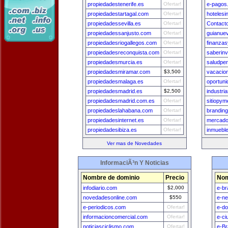
propiedadestenerife.es
Ofertar!
e-pagos
propiedadestartagal.com
Ofertar!
hotelesi
propiedadessevilla.es
Ofertar!
Contact
propiedadessanjusto.com
Ofertar!
guianue
propiedadesriogallegos.com
Ofertar!
finanza
propiedadesreconquista.com
Ofertar!
saberinv
propiedadesmurcia.es
Ofertar!
saludpe
propiedadesmiramar.com
$3,500
vacacio
propiedadesmalaga.es
Ofertar!
oportun
propiedadesmadrid.es
$2,500
industr
propiedadesmadrid.com.es
Ofertar!
sitiopy
propiedadeslahabana.com
Ofertar!
brandin
propiedadesinternet.es
Ofertar!
mercado
propiedadesibiza.es
Ofertar!
inmuebl
Ver mas de Novedades
InformaciÃ³n Y Noticias
Nombre de dominio
Precio
Nom
infodiario.com
$2,000
e-br
novedadesonline.com
$550
e-n
e-periodicos.com
Ofertar!
e-do
informacioncomercial.com
Ofertar!
e-ci
noticiasciclismo.com
Ofertar!
e-Br