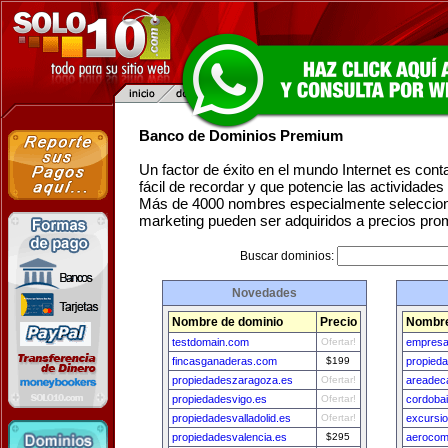
Banco de Dominios Premium
Un factor de éxito en el mundo Internet es con
fácil de recordar y que potencie las actividade
Más de 4000 nombres especialmente seleccion
marketing pueden ser adquiridos a precios pro
Buscar dominios:
Novedades
Nombre de dominio
Precio
Nombre
testdomain.com
Ofertar!
empresa
fincasganaderas.com
$199
propied
propiedadeszaragoza.es
Ofertar!
areadec
propiedadesvigo.es
Ofertar!
cordoba
propiedadesvalladolid.es
Ofertar!
excursi
propiedadesvalencia.es
$295
aerocom