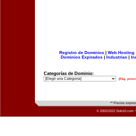
Registro de Dominios
|
Web Hosting
Dominios Expirados
|
Industrias
|
In
Categorías de Dominio:
[Pág. princi
** Precios expre
© 2002/2022 Solo10.com