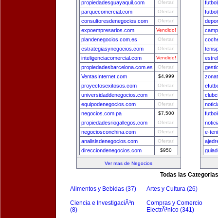
propiedadesguayaquil.com
Ofertar!
futbo
parquecomercial.com
Ofertar!
futbo
consultoresdenegocios.com
Ofertar!
depo
expoempresarios.com
Vendido!
camp
plandenegocios.com.es
Ofertar!
coch
estrategiasynegocios.com
Ofertar!
tenis
inteligenciacomercial.com
Vendido!
estre
propiedadesbarcelona.com.es
Ofertar!
gest
VentasInternet.com
$4,999
zona
proyectosexitosos.com
Ofertar!
efutb
universidaddenegocios.com
Ofertar!
clubc
equipodenegocios.com
Ofertar!
notic
negocios.com.pa
$7,500
futbo
propiedadesriogallegos.com
Ofertar!
notic
negociosconchina.com
Ofertar!
e-ten
analisisdenegocios.com
Ofertar!
ajedr
direcciondenegocios.com
$950
guia
Ver mas de Negocios
Todas las Categoria
Alimentos y Bebidas (37)
Artes y Cultura (26)
Ciencia e InvestigaciÃ³n
Compras y Comercio
(8)
ElectrÃ³nico (341)