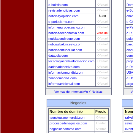
e-boletin.com
Ofertar!
Dom
revistadenoticias.com
Ofertar!
e-B
noticiasyopinion.com
$980
chil
e-periodismo.com
Ofertar!
e-Ci
informeagropecuario.com
Ofertar!
e-P
noticiasdeeconomia.com
Vendido!
e-Pu
noticiasendirecto.com
Ofertar!
guia
noticiasbaloncesto.com
Ofertar!
bar
noticiasentucelular.com
Ofertar!
cibe
dataguia.com
Ofertar!
comu
tecnologiasdelainformacion.com
Ofertar!
prop
cadenadeportiva.com
Ofertar!
e-Ra
informacionmundial.com
Ofertar!
USA
zonademedios.com
Ofertar!
e-H
informeambiental.com
Ofertar!
arge
Ver mas de InformaciÃ³n Y Noticias
V
Negocios
Nombre de dominio
Precio
Nomb
tecnologiacomercial.com
Ofertar!
rally
procesosdenegocios.com
Ofertar!
sele
negociospanama.com
Ofertar!
even