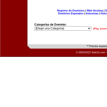
Registro de Dominios
|
Web Hosting
|
D
Dominios Expirados
|
Industrias
|
Indu
Categorías de Dominio:
[Pág. princi
** Precios expre
© 2002/2022 Solo10.com