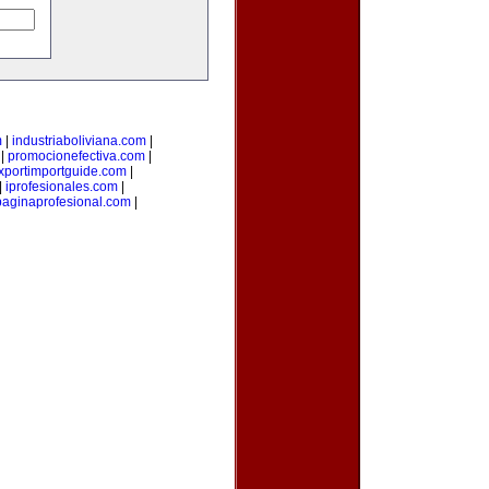
m
|
industriaboliviana.com
|
|
promocionefectiva.com
|
xportimportguide.com
|
|
iprofesionales.com
|
paginaprofesional.com
|