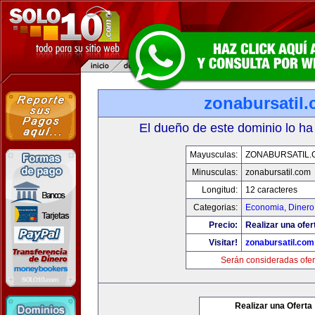
zonabursatil
El dueño de este dominio lo ha
Mayusculas:
ZONABURSATIL.
Minusculas:
zonabursatil.com
Longitud:
12 caracteres
Categorias:
Economia, Dinero
Precio:
Realizar una ofer
Visitar!
zonabursatil.com
Serán consideradas ofer
Realizar una Oferta