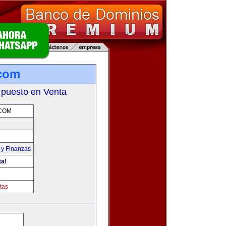
.com
 puesto en Venta
COM
 y Finanzas
ta!
tas