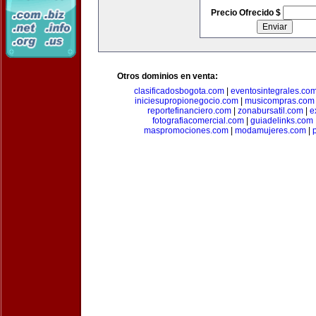
Precio Ofrecido $
Otros dominios en venta:
clasificadosbogota.com
|
eventosintegrales.co
iniciesupropionegocio.com
|
musicompras.com
reportefinanciero.com
|
zonabursatil.com
|
e
fotografiacomercial.com
|
guiadelinks.com
maspromociones.com
|
modamujeres.com
|