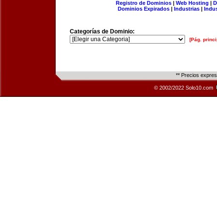
Registro de Dominios
|
Web Hosting
|
D
Dominios Expirados
|
Industrias
|
Indu
Categorías de Dominio:
[Pág. princi
** Precios expre
© 2002/2022 Solo10.com