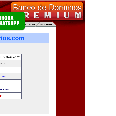
rios.com
RARIOS.COM
s.com
ades
ios.com
tas