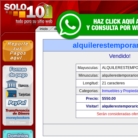
alquilerestempora
Vendido!
Mayusculas:
ALQUILERESTEMPO
Minusculas:
alquilerestemporario
Longitud:
21 caracteres
Categorias:
Inmuebles y Propied
Precio:
$550.00
Visitar!
alquilerestemporar
Serán consideradas ofer