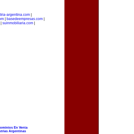
tria-argentina.com
|
com
|
basedeempresas.com
|
|
suinmobiliaria.com
|
ominios En Venta
strias Argentinas