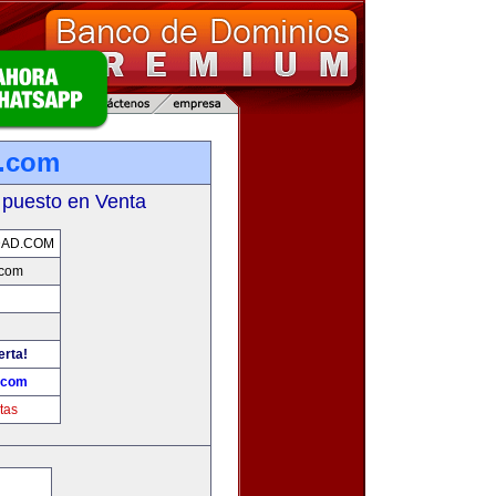
d.com
 puesto en Venta
DAD.COM
.com
erta!
.com
tas