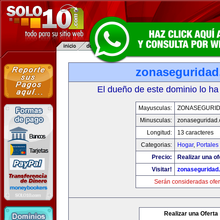
zonasegurida
El dueño de este dominio lo ha
Mayusculas:
ZONASEGURI
Minusculas:
zonaseguridad
Longitud:
13 caracteres
Categorias:
Hogar
,
Portales
Precio:
Realizar una of
Visitar!
zonaseguridad
Serán consideradas ofer
Realizar una Oferta