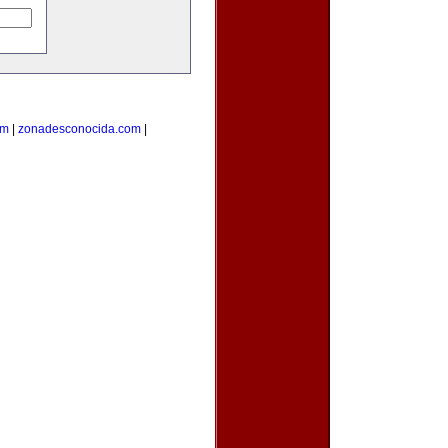
om
|
zonadesconocida.com
|